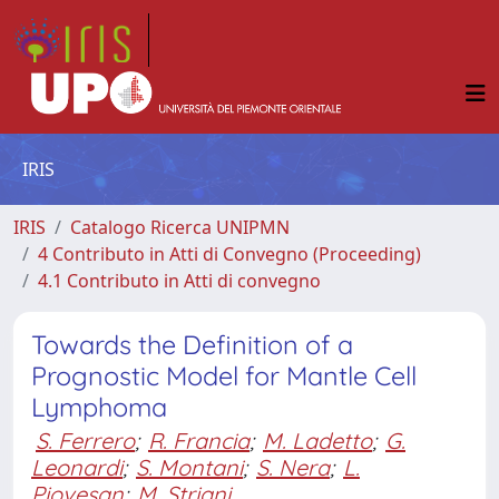
IRIS
IRIS
Catalogo Ricerca UNIPMN
4 Contributo in Atti di Convegno (Proceeding)
4.1 Contributo in Atti di convegno
Towards the Definition of a
Prognostic Model for Mantle Cell
Lymphoma
S. Ferrero
;
R. Francia
;
M. Ladetto
;
G.
Leonardi
;
S. Montani
;
S. Nera
;
L.
Piovesan
;
M. Striani