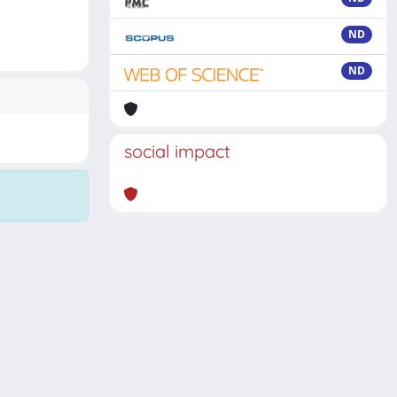
ND
ND
social impact