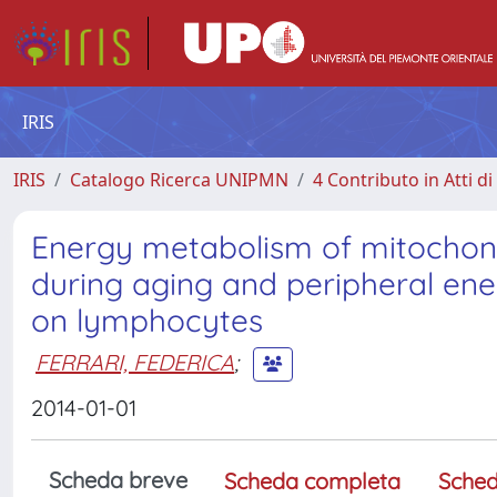
IRIS
IRIS
Catalogo Ricerca UNIPMN
4 Contributo in Atti 
Energy metabolism of mitochond
during aging and peripheral ener
on lymphocytes
FERRARI, FEDERICA
;
2014-01-01
Scheda breve
Scheda completa
Sched