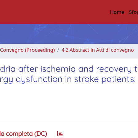
Home
Sfo
di Convegno (Proceeding)
4.2 Abstract in Atti di convegno
ria after ischemia and recovery 
gy dysfunction in stroke patients:
a completa (DC)