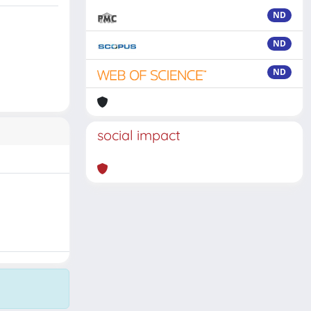
ND
ND
ND
social impact