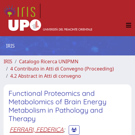
IRIS
IRIS
Catalogo Ricerca UNIPMN
4 Contributo in Atti di Convegno (Proceeding)
4.2 Abstract in Atti di convegno
Functional Proteomics and
Metabolomics of Brain Energy
Metabolism in Pathology and
Therapy
FERRARI, FEDERICA
;