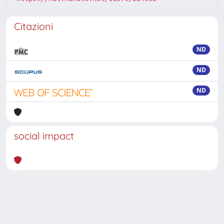
Citazioni
ND
ND
ND
social impact