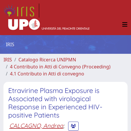
IRIS
IRIS
Catalogo Ricerca UNIPMN
4 Contributo in Atti di Convegno (Proceeding)
4.1 Contributo in Atti di convegno
Etravirine Plasma Exposure is
Associated with virological
Response in Experienced HIV-
positive Patients
CALCAGNO, Andrea
;