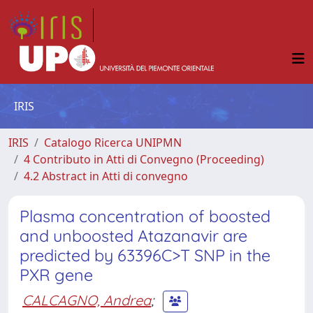
IRIS
IRIS
Catalogo Ricerca UNIPMN
4 Contributo in Atti di Convegno (Proceeding)
4.2 Abstract in Atti di convegno
Plasma concentration of boosted
and unboosted Atazanavir are
predicted by 63396C>T SNP in the
PXR gene
CALCAGNO, Andrea
;