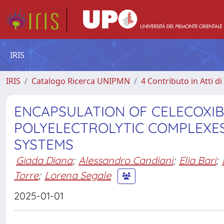
IRIS
IRIS
Catalogo Ricerca UNIPMN
4 Contributo in Atti 
ENCAPSULATION OF CELECOXIB
POLYELECTROLYTIC COMPLEXES 
SYSTEMS
Giada Diana
;
Alessandro Candiani
;
Elia Bari
;
Torre
;
Lorena Segale
2025-01-01