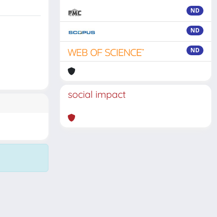
ND
ND
ND
social impact