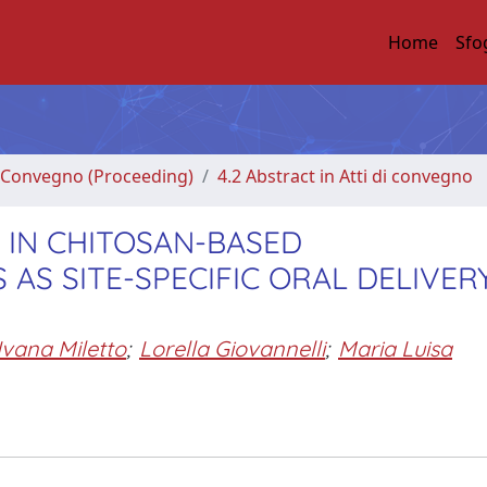
Home
Sfo
di Convegno (Proceeding)
4.2 Abstract in Atti di convegno
 IN CHITOSAN-BASED
AS SITE-SPECIFIC ORAL DELIVER
Ivana Miletto
;
Lorella Giovannelli
;
Maria Luisa