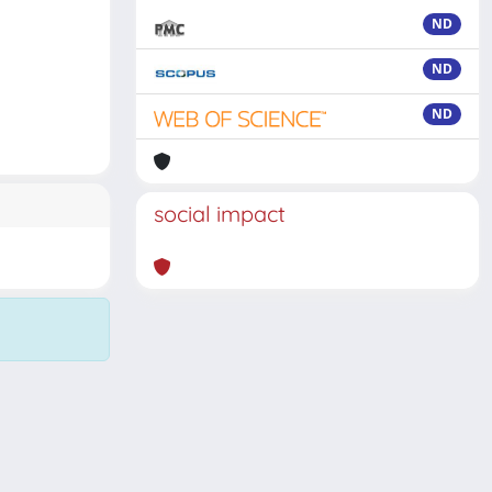
ND
ND
ND
social impact