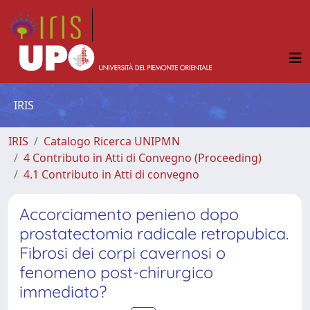
IRIS
IRIS
Catalogo Ricerca UNIPMN
4 Contributo in Atti di Convegno (Proceeding)
4.1 Contributo in Atti di convegno
Accorciamento penieno dopo
prostatectomia radicale retropubica.
Fibrosi dei corpi cavernosi o
fenomeno post-chirurgico
immediato?