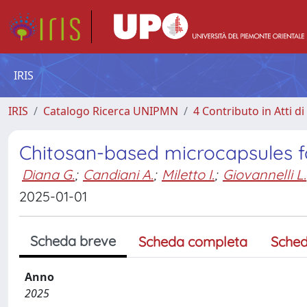
IRIS
IRIS
Catalogo Ricerca UNIPMN
4 Contributo in Atti 
Chitosan-based microcapsules fo
Diana G.
;
Candiani A.
;
Miletto I.
;
Giovannelli L.
2025-01-01
Scheda breve
Scheda completa
Sched
Anno
2025