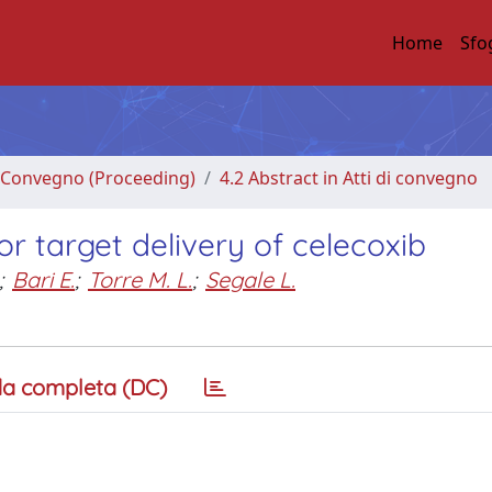
Home
Sfo
di Convegno (Proceeding)
4.2 Abstract in Atti di convegno
r target delivery of celecoxib
;
Bari E.
;
Torre M. L.
;
Segale L.
a completa (DC)