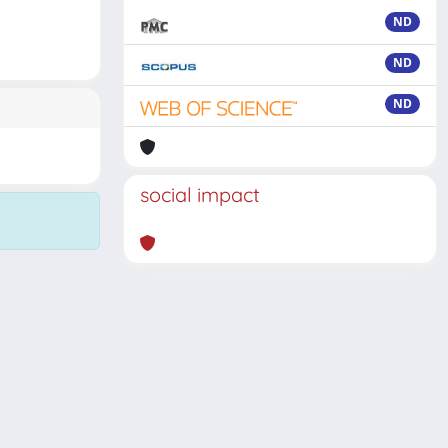
ND
ND
ND
social impact