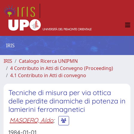
IRIS
IRIS
Catalogo Ricerca UNIPMN
4 Contributo in Atti di Convegno (Proceeding)
4.1 Contributo in Atti di convegno
Tecniche di misura per via ottica
delle perdite dinamiche di potenza in
lamierini ferromagnetici
MASOERO, Aldo
;
1984-01-01