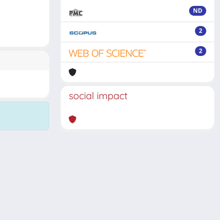
ND
2
2
social impact