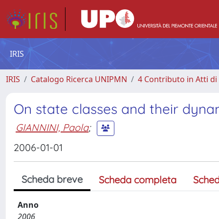
IRIS
IRIS
Catalogo Ricerca UNIPMN
4 Contributo in Atti 
On state classes and their dyn
GIANNINI, Paola
;
2006-01-01
Scheda breve
Scheda completa
Sched
Anno
2006