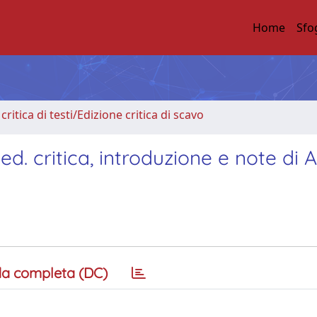
Home
Sfo
critica di testi/Edizione critica di scavo
d. critica, introduzione e note di A
a completa (DC)