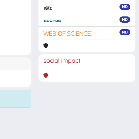
ND
ND
ND
social impact