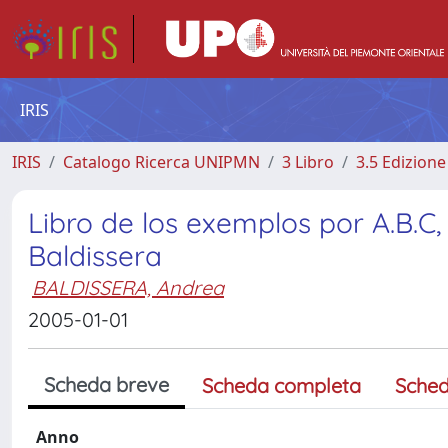
IRIS
IRIS
Catalogo Ricerca UNIPMN
3 Libro
3.5 Edizione 
Libro de los exemplos por A.B.C, e
Baldissera
BALDISSERA, Andrea
2005-01-01
Scheda breve
Scheda completa
Sched
Anno