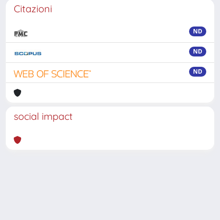
Citazioni
ND
ND
ND
social impact
Powered by
IRIS
-
about IRIS
-