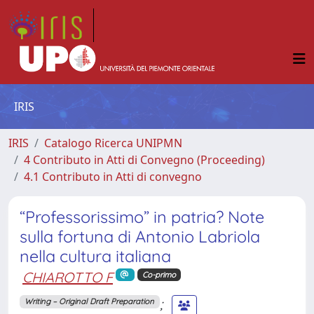
IRIS
IRIS
Catalogo Ricerca UNIPMN
4 Contributo in Atti di Convegno (Proceeding)
4.1 Contributo in Atti di convegno
“Professorissimo” in patria? Note
sulla fortuna di Antonio Labriola
nella cultura italiana
CHIAROTTO F
Co-primo
;
Writing – Original Draft Preparation