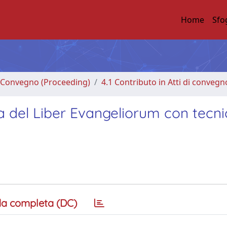
Home
Sfo
di Convegno (Proceeding)
4.1 Contributo in Atti di convegn
na del Liber Evangeliorum con tecn
a completa (DC)