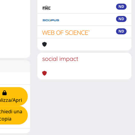
ND
ND
ND
social impact
lizza/Apri
hiedi una
copia