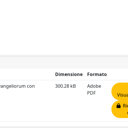
Dimensione
Formato
 Evangeliorum con
300.28 kB
Adobe
PDF
Visua
Ric