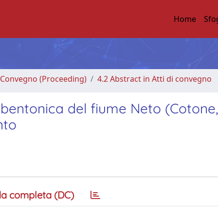
Home
Sfo
di Convegno (Proceeding)
4.2 Abstract in Atti di convegno
robentonica del fiume Neto (Cotone,
nto
a completa (DC)