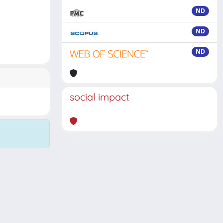
ND
ND
ND
social impact