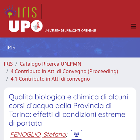
IRIS
IRIS
Catalogo Ricerca UNIPMN
4 Contributo in Atti di Convegno (Proceeding)
4.1 Contributo in Atti di convegno
Qualità biologica e chimica di alcuni
corsi d’acqua della Provincia di
Torino: effetti di condizioni estreme
di portata
FENOGLIO, Stefano
;