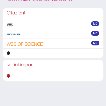
Citazioni
ND
ND
ND
social impact