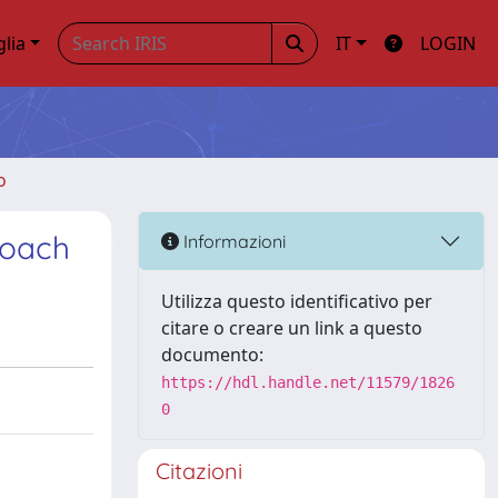
glia
IT
LOGIN
o
proach
Informazioni
Utilizza questo identificativo per
citare o creare un link a questo
documento:
https://hdl.handle.net/11579/1826
0
Citazioni