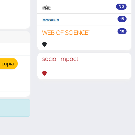
ND
15
10
social impact
 copia