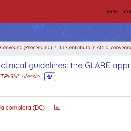
Home
Sfo
di Convegno (Proceeding)
4.1 Contributo in Atti di convegn
to clinical guidelines: the GLARE ap
RIGHI, Alessio
;
a completa (DC)