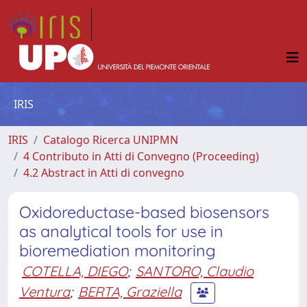
IRIS
IRIS
Catalogo Ricerca UNIPMN
4 Contributo in Atti di Convegno (Proceeding)
4.2 Abstract in Atti di convegno
Oxidoreductase-based biosensors
as analytical tools for use in
bioremediation monitoring
COTELLA, DIEGO
;
SANTORO, Claudio
Ventura
;
BERTA, Graziella