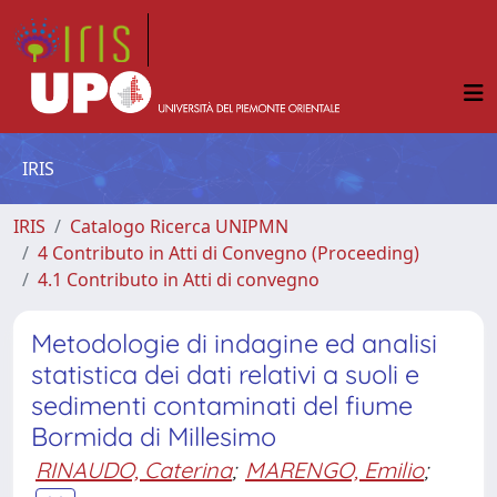
IRIS
IRIS
Catalogo Ricerca UNIPMN
4 Contributo in Atti di Convegno (Proceeding)
4.1 Contributo in Atti di convegno
Metodologie di indagine ed analisi
statistica dei dati relativi a suoli e
sedimenti contaminati del fiume
Bormida di Millesimo
RINAUDO, Caterina
;
MARENGO, Emilio
;