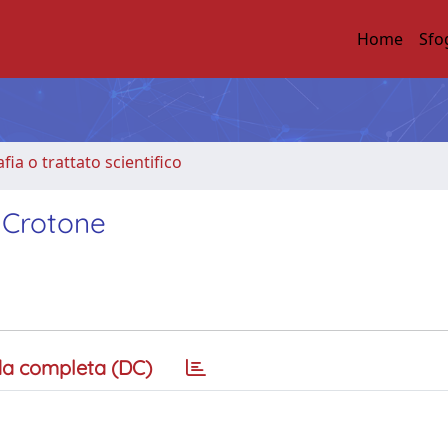
Home
Sfo
ia o trattato scientifico
i Crotone
a completa (DC)