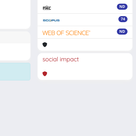
ND
74
ND
social impact