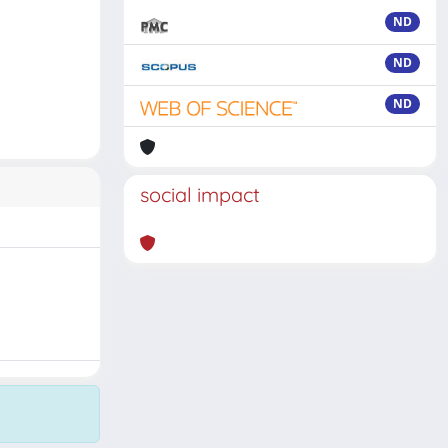
ND
ND
ND
social impact