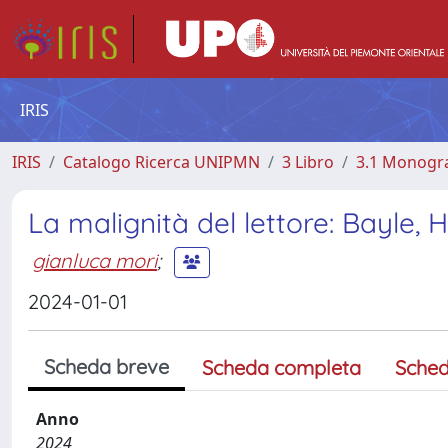
IRIS
IRIS
Catalogo Ricerca UNIPMN
3 Libro
3.1 Monograf
La malignità del lettore: Bayle, 
gianluca mori
;
2024-01-01
Scheda breve
Scheda completa
Sched
Anno
2024