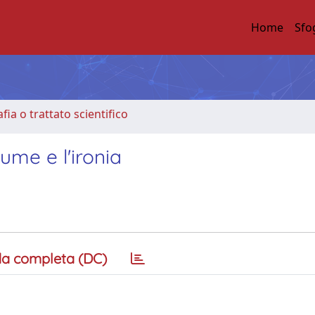
Home
Sfo
ia o trattato scientifico
Hume e l'ironia
a completa (DC)