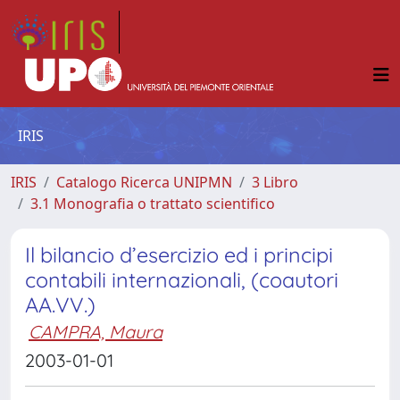
IRIS
IRIS
Catalogo Ricerca UNIPMN
3 Libro
3.1 Monografia o trattato scientifico
Il bilancio d’esercizio ed i principi
contabili internazionali, (coautori
AA.VV.)
CAMPRA, Maura
2003-01-01