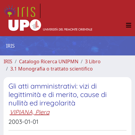
IRIS
IRIS
Catalogo Ricerca UNIPMN
3 Libro
3.1 Monografia o trattato scientifico
Gli atti amministrativi: vizi di
legittimità e di merito, cause di
nullità ed irregolarità
VIPIANA, Piera
2003-01-01