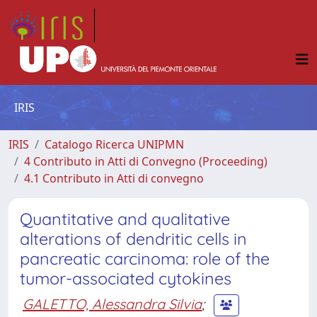
IRIS
IRIS
Catalogo Ricerca UNIPMN
4 Contributo in Atti di Convegno (Proceeding)
4.1 Contributo in Atti di convegno
Quantitative and qualitative
alterations of dendritic cells in
pancreatic carcinoma: role of the
tumor-associated cytokines
GALETTO, Alessandra Silvia
;