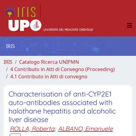
IRIS
IRIS
Catalogo Ricerca UNIPMN
4 Contributo in Atti di Convegno (Proceeding)
4.1 Contributo in Atti di convegno
Characterisation of anti-CYP2E1
auto-antibodies associated with
halothane hepatitis and alcoholic
liver disease
ROLLA, Roberta
;
ALBANO, Emanuele