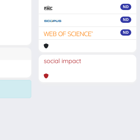
ND
ND
ND
social impact