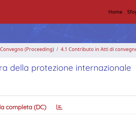
Home
Sfo
di Convegno (Proceeding)
4.1 Contributo in Atti di convegn
era della protezione internazionale
a completa (DC)