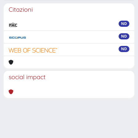
Citazioni
ND
ND
ND
social impact