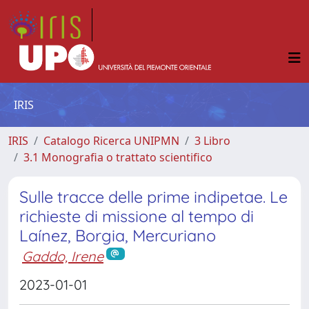
IRIS
IRIS
Catalogo Ricerca UNIPMN
3 Libro
3.1 Monografia o trattato scientifico
Sulle tracce delle prime indipetae. Le
richieste di missione al tempo di
Laínez, Borgia, Mercuriano
Gaddo, Irene
2023-01-01