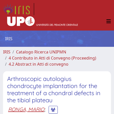
IRIS
IRIS
Catalogo Ricerca UNIPMN
4 Contributo in Atti di Convegno (Proceeding)
4.2 Abstract in Atti di convegno
Arthroscopic autologius
chondrocyte implantation for the
treatment of a chondral defects in
the tibial plateau
RONGA, MARIO
;