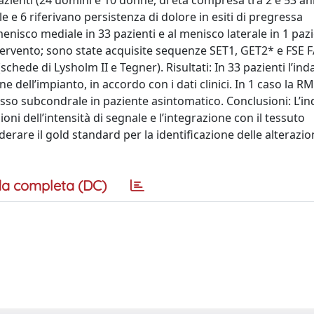
zienti (24 uomini e 10 donne, di età compresa tra 2 e 53 ann
e 6 riferivano persistenza di dolore in esiti di pregressa
enisco mediale in 33 pazienti e al menisco laterale in 1 pazi
tervento; sono state acquisite sequenze SET1, GET2* e FSE 
 (schede di Lysholm II e Tegner). Risultati: In 33 pazienti l’i
e dell’impianto, in accordo con i dati clinici. In 1 caso la R
’osso subcondrale in paziente asintomatico. Conclusioni: L’
oni dell’intensità di segnale e l’integrazione con il tessuto
derare il gold standard per la identificazione delle alterazio
a completa (DC)