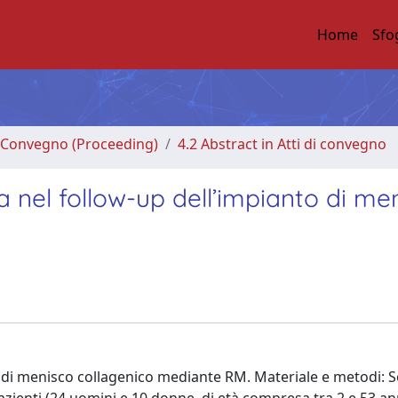
Home
Sfo
di Convegno (Proceeding)
4.2 Abstract in Atti di convegno
 nel follow-up dell’impianto di me
o di menisco collagenico mediante RM. Materiale e metodi: S