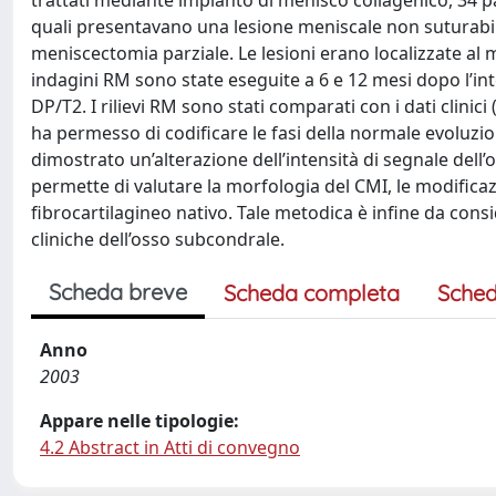
trattati mediante impianto di menisco collagenico, 34 pa
quali presentavano una lesione meniscale non suturabile 
meniscectomia parziale. Le lesioni erano localizzate al m
indagini RM sono state eseguite a 6 e 12 mesi dopo l’in
DP/T2. I rilievi RM sono stati comparati con i dati clinici
ha permesso di codificare le fasi della normale evoluzion
dimostrato un’alterazione dell’intensità di segnale dell
permette di valutare la morfologia del CMI, le modificazi
fibrocartilagineo nativo. Tale metodica è infine da consi
cliniche dell’osso subcondrale.
Scheda breve
Scheda completa
Sched
Anno
2003
Appare nelle tipologie:
4.2 Abstract in Atti di convegno