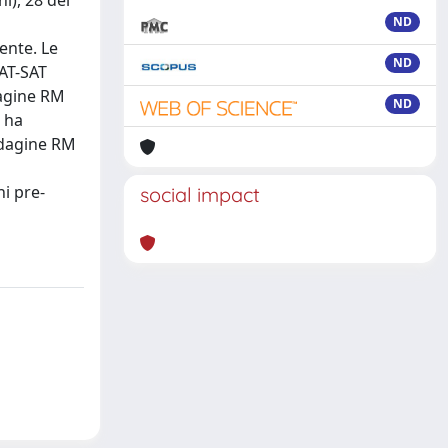
i), 28 dei
ND
ente. Le
ND
FAT-SAT
ndagine RM
ND
M ha
indagine RM
ni pre-
social impact