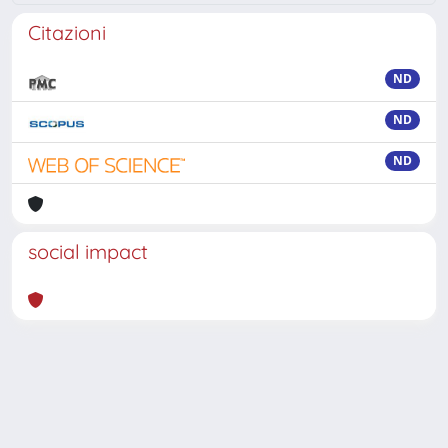
Citazioni
ND
ND
ND
social impact