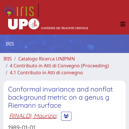
IRIS
IRIS
Catalogo Ricerca UNIPMN
4 Contributo in Atti di Convegno (Proceeding)
4.1 Contributo in Atti di convegno
Conformal invariance and nonflat
background metric on a genus g
Riemann surface
RINALDI, Maurizio
;
1989-01-01