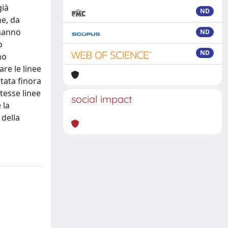
già
ND
ne, da
 hanno
ND
o
ND
no
are le linee
tata finora
stesse linee
social impact
 la
 della