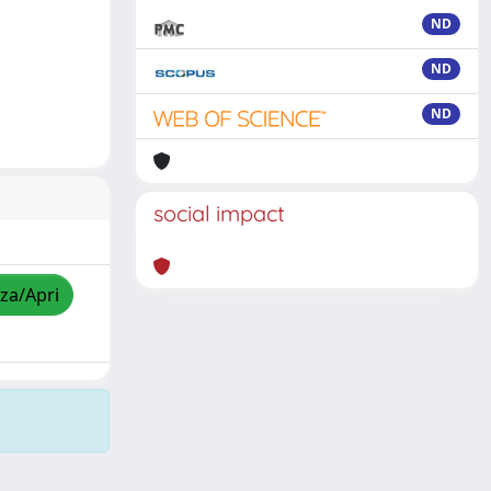
ND
ND
ND
social impact
zza/Apri