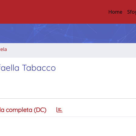
Home
Sfo
tela
ffaella Tabacco
a completa (DC)