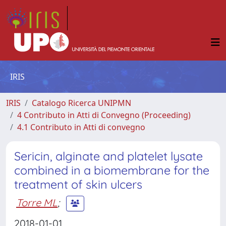
IRIS
IRIS
Catalogo Ricerca UNIPMN
4 Contributo in Atti di Convegno (Proceeding)
4.1 Contributo in Atti di convegno
Sericin, alginate and platelet lysate
combined in a biomembrane for the
treatment of skin ulcers
Torre ML
;
2018-01-01