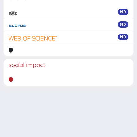
ND
ND
ND
social impact
Powered by
IRIS
-
about IRIS
-
Utilizzo dei cookie
-
Privacy
Copyright © 2026