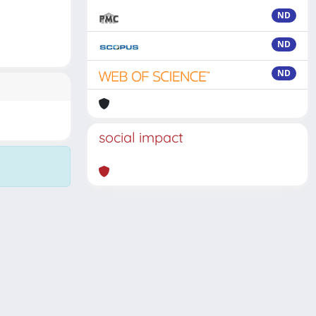
ND
ND
ND
social impact