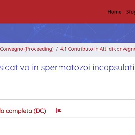
Home
Sfo
di Convegno (Proceeding)
4.1 Contributo in Atti di convegn
ssidativo in spermatozoi incapsulati
a completa (DC)