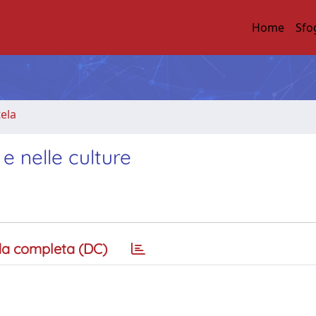
Home
Sfo
tela
 e nelle culture
a completa (DC)