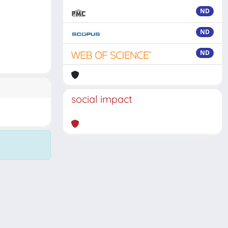
ND
ND
ND
social impact