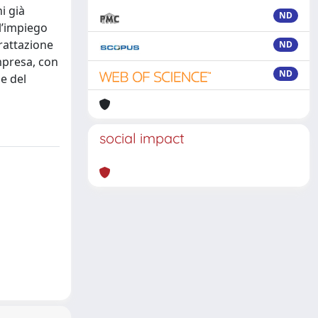
i già
ND
l’impiego
trattazione
ND
impresa, con
ND
e del
social impact