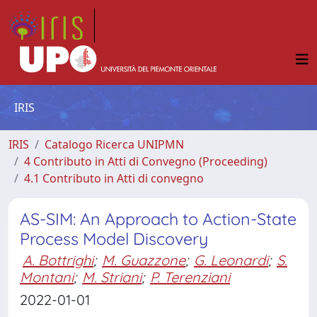
IRIS
IRIS
Catalogo Ricerca UNIPMN
4 Contributo in Atti di Convegno (Proceeding)
4.1 Contributo in Atti di convegno
AS-SIM: An Approach to Action-State
Process Model Discovery
A. Bottrighi
;
M. Guazzone
;
G. Leonardi
;
S.
Montani
;
M. Striani
;
P. Terenziani
2022-01-01