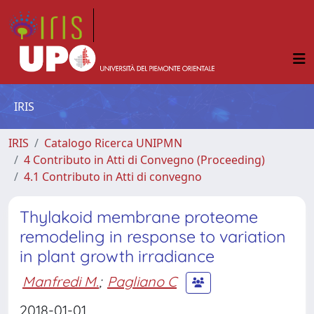
IRIS
IRIS
Catalogo Ricerca UNIPMN
4 Contributo in Atti di Convegno (Proceeding)
4.1 Contributo in Atti di convegno
Thylakoid membrane proteome
remodeling in response to variation
in plant growth irradiance
Manfredi M.
;
Pagliano C
2018-01-01