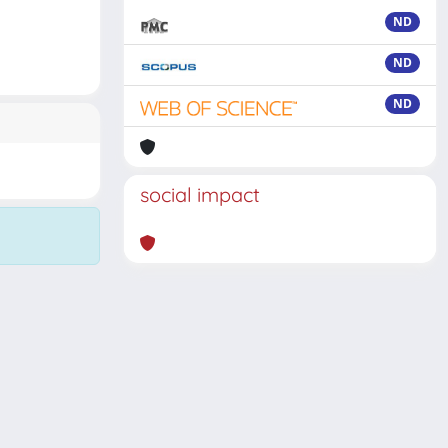
ND
ND
ND
social impact