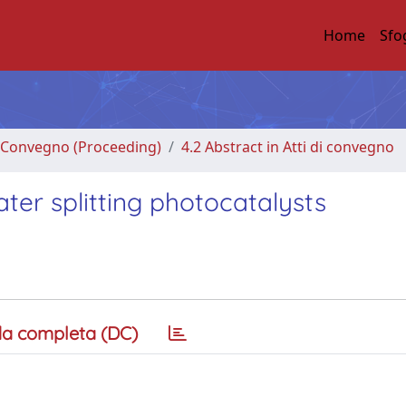
Home
Sfo
di Convegno (Proceeding)
4.2 Abstract in Atti di convegno
er splitting photocatalysts
a completa (DC)