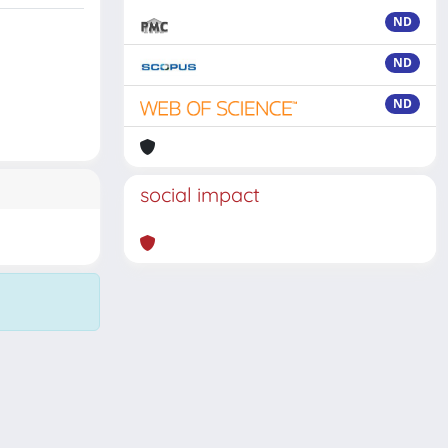
ND
ND
ND
social impact