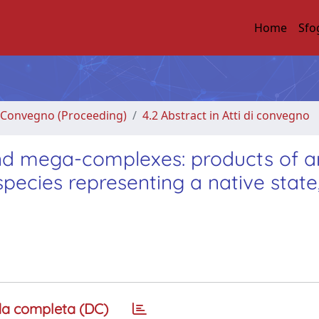
Home
Sfo
di Convegno (Proceeding)
4.2 Abstract in Atti di convegno
d mega-complexes: products of art
pecies representing a native state
a completa (DC)