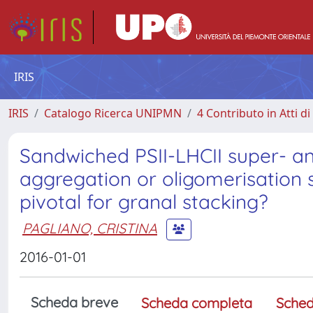
IRIS
IRIS
Catalogo Ricerca UNIPMN
4 Contributo in Atti 
Sandwiched PSII-LHCII super- an
aggregation or oligomerisation s
pivotal for granal stacking?
PAGLIANO, CRISTINA
2016-01-01
Scheda breve
Scheda completa
Sched