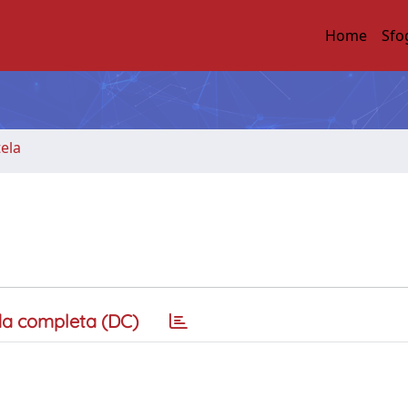
Home
Sfo
tela
a completa (DC)