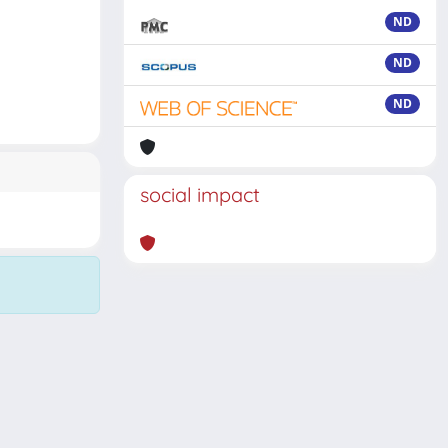
ND
ND
ND
social impact