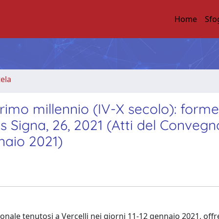
Home
Sfo
tela
 primo millennio (IV-X secolo): forme
is Signa, 26, 2021 (Atti del Convegn
nnaio 2021)
ionale tenutosi a Vercelli nei giorni 11-12 gennaio 2021, off