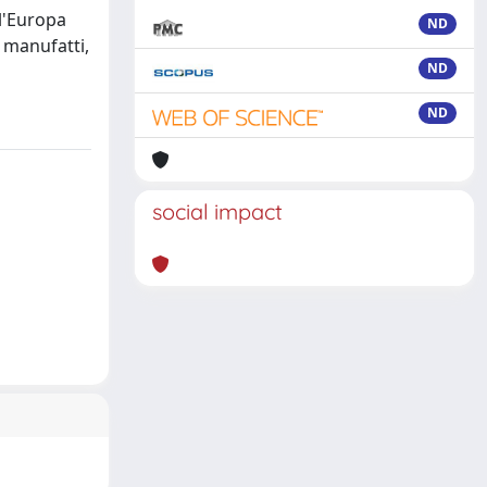
l'Europa
ND
i manufatti,
ND
ND
social impact