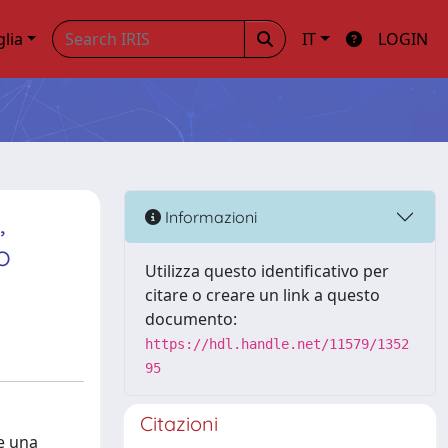
glia
IT
LOGIN
,
Informazioni
o
Utilizza questo identificativo per
citare o creare un link a questo
documento:
https://hdl.handle.net/11579/1352
95
Citazioni
re una