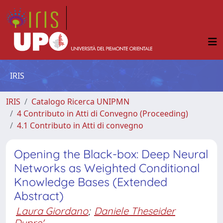
IRIS
IRIS
Catalogo Ricerca UNIPMN
4 Contributo in Atti di Convegno (Proceeding)
4.1 Contributo in Atti di convegno
Opening the Black-box: Deep Neural
Networks as Weighted Conditional
Knowledge Bases (Extended
Abstract)
Laura Giordano
;
Daniele Theseider
Dupre'