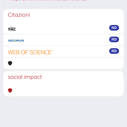
Citazioni
ND
ND
ND
social impact