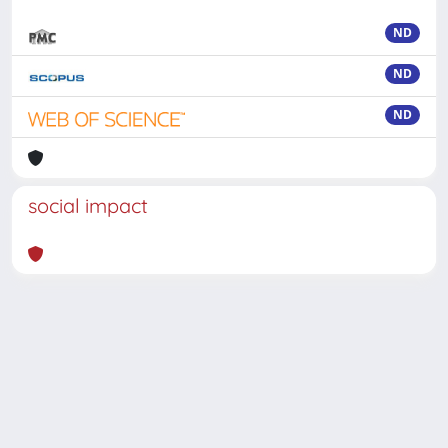
ND
ND
ND
social impact
Powered by
IRIS
-
about IRIS
-
Utilizzo dei cookie
-
Privacy
Copyright © 2026