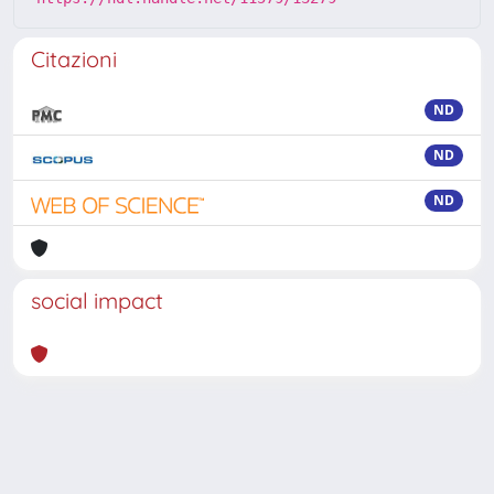
Citazioni
ND
ND
ND
social impact